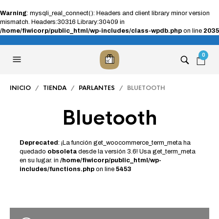
Warning
: mysqli_real_connect(): Headers and client library minor version
mismatch. Headers:30316 Library:30409 in
/home/fiwicorp/public_html/wp-includes/class-wpdb.php
on line
2035
0
INICIO
/
TIENDA
/
PARLANTES
/ BLUETOOTH
Bluetooth
Deprecated
: ¡La función get_woocommerce_term_meta ha
quedado
obsoleta
desde la versión 3.6! Usa get_term_meta
en su lugar. in
/home/fiwicorp/public_html/wp-
includes/functions.php
on line
5453