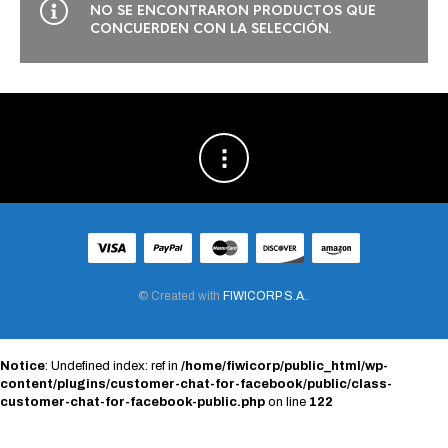
NO SE ENCONTRARON PRODUCTOS QUE
CONCUERDEN CON LA SELECCIÓN.
© Created with
FIWICORP S.A.
.
Notice
: Undefined index: ref in
/home/fiwicorp/public_html/wp-
content/plugins/customer-chat-for-facebook/public/class-
customer-chat-for-facebook-public.php
on line
122