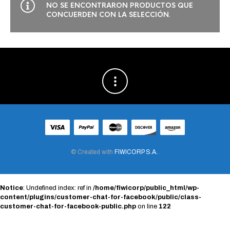
NO SE ENCONTRARON PRODUCTOS QUE
CONCUERDEN CON LA SELECCIÓN.
© Created with
FIWICORP S.A.
.
Notice
: Undefined index: ref in
/home/fiwicorp/public_html/wp-
content/plugins/customer-chat-for-facebook/public/class-
customer-chat-for-facebook-public.php
on line
122