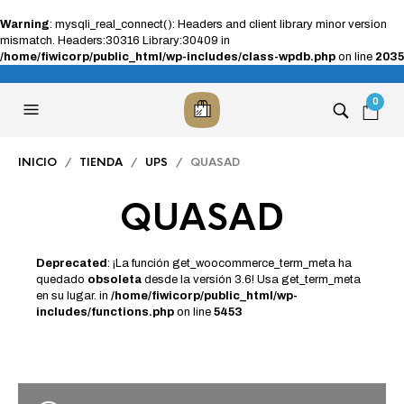
Warning
: mysqli_real_connect(): Headers and client library minor version
mismatch. Headers:30316 Library:30409 in
/home/fiwicorp/public_html/wp-includes/class-wpdb.php
on line
2035
0
INICIO
/
TIENDA
/
UPS
/ QUASAD
QUASAD
Deprecated
: ¡La función get_woocommerce_term_meta ha
quedado
obsoleta
desde la versión 3.6! Usa get_term_meta
en su lugar. in
/home/fiwicorp/public_html/wp-
includes/functions.php
on line
5453