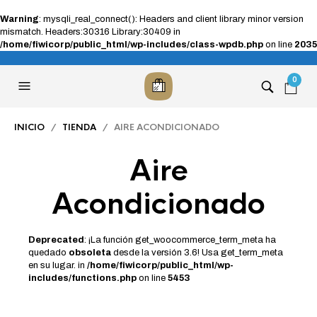
Warning
: mysqli_real_connect(): Headers and client library minor version
mismatch. Headers:30316 Library:30409 in
/home/fiwicorp/public_html/wp-includes/class-wpdb.php
on line
2035
0
INICIO
/
TIENDA
/ AIRE ACONDICIONADO
Aire
Acondicionado
Deprecated
: ¡La función get_woocommerce_term_meta ha
quedado
obsoleta
desde la versión 3.6! Usa get_term_meta
en su lugar. in
/home/fiwicorp/public_html/wp-
includes/functions.php
on line
5453