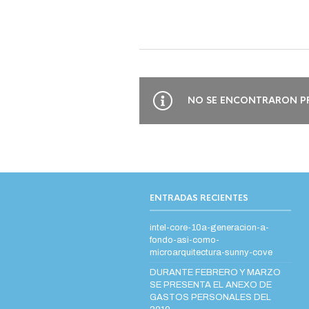
NO SE ENCONTRARON P
ENTRADAS RECIENTES
intel-core-10a-generacion-a-
fondo-asi-como-
microarquitectura-sunny-cove
DURANTE FEBRERO Y MARZO
SE PRESENTA EL ANEXO DE
GASTOS PERSONALES DEL