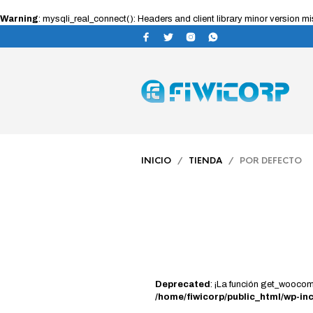
Warning
: mysqli_real_connect(): Headers and client library minor version
INICIO
/
TIENDA
/ POR DEFECTO
Deprecated
: ¡La función get_wooc
/home/fiwicorp/public_html/wp-in