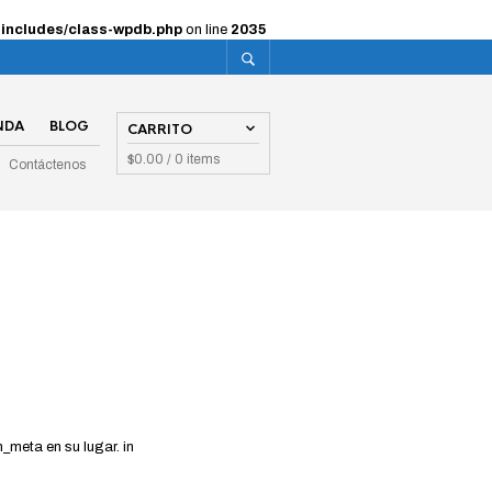
-includes/class-wpdb.php
on line
2035
NDA
BLOG
CARRITO
$
0.00
/ 0 items
Contáctenos
_meta en su lugar. in