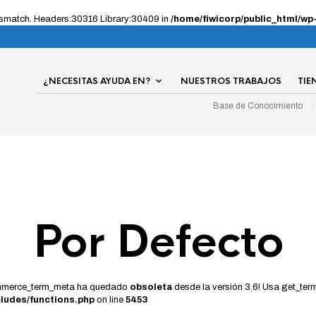
 mismatch. Headers:30316 Library:30409 in
/home/fiwicorp/public_html/wp
¿NECESITAS AYUDA EN?
NUESTROS TRABAJOS
TIE
Base de Conocimiento
Por Defecto
ommerce_term_meta ha quedado
obsoleta
desde la versión 3.6! Usa get_term
cludes/functions.php
on line
5453