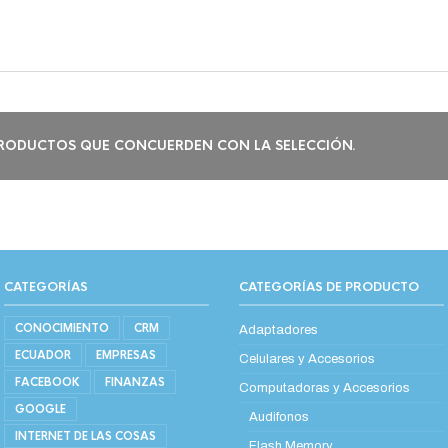
RODUCTOS QUE CONCUERDEN CON LA SELECCIÓN.
CATEGORÍAS
CATEGORÍAS DE PRODUCTO
CONOCIMIENTO
CRM
Adaptadores
ECUADOR
EMPRESAS
Celulares y Accesorios
FACEBOOK
FINANZAS
Computadoras y Accesorios
GOOGLE
Audifonos
INTERNET DE LAS COSAS
Flash Memory